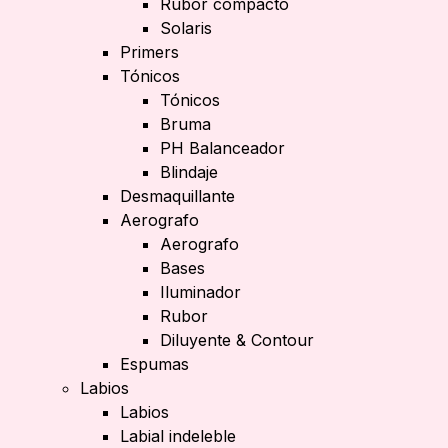
Rubor compacto
Solaris
Primers
Tónicos
Tónicos
Bruma
PH Balanceador
Blindaje
Desmaquillante
Aerografo
Aerografo
Bases
Iluminador
Rubor
Diluyente & Contour
Espumas
Labios
Labios
Labial indeleble