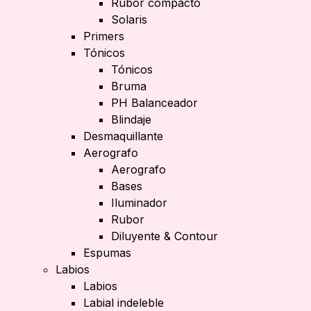
Rubor compacto
Solaris
Primers
Tónicos
Tónicos
Bruma
PH Balanceador
Blindaje
Desmaquillante
Aerografo
Aerografo
Bases
Iluminador
Rubor
Diluyente & Contour
Espumas
Labios
Labios
Labial indeleble