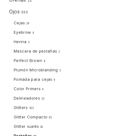
22
Ojos
555
Cejas
26
Eyebrow
4
Henna
3
Mascara de pestañas
2
Perfect Brown
4
Plumón Microblanding
3
Pomada para cejas
9
Color Primers
6
Delineadores
32
Glitters
185
Glitter Compacto
93
Glitter suelto
92
Pestañas