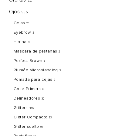
22
Ojos
555
Cejas
26
Eyebrow
4
Henna
3
Mascara de pestañas
2
Perfect Brown
4
Plumón Microblanding
3
Pomada para cejas
9
Color Primers
6
Delineadores
32
Glitters
185
Glitter Compacto
93
Glitter suelto
92
Pestañas