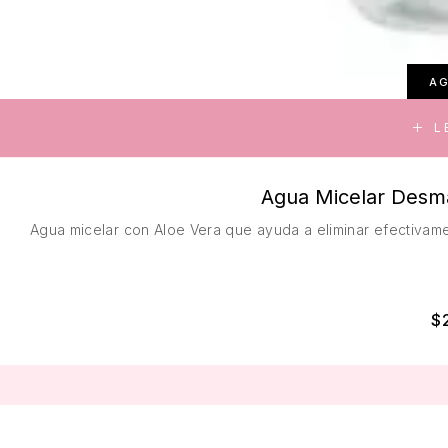
A
L
Agua Micelar Desma
Agua micelar con Aloe Vera que ayuda a eliminar efectivamen
$