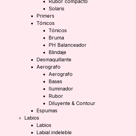
Rubor compacto
Solaris
Primers
Tónicos
Tónicos
Bruma
PH Balanceador
Blindaje
Desmaquillante
Aerografo
Aerografo
Bases
Iluminador
Rubor
Diluyente & Contour
Espumas
Labios
Labios
Labial indeleble