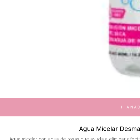
AÑAD
Agua Micelar Desma
Agua micelar con agua de rosas que ayuda a eliminar efectiv