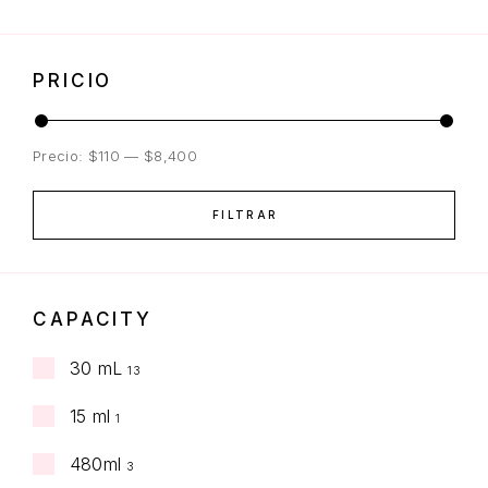
PRICIO
Precio:
$110
—
$8,400
FILTRAR
CAPACITY
30 mL
13
15 ml
1
480ml
3