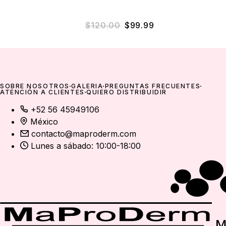
El precio original era: $
El precio actual 
$
120.00
$
99.99
SOBRE NOSOTROS
GALERÍA
PREGUNTAS FRECUENTES
ATENCIÓN A CLIENTES
QUIERO DISTRIBUIDIR
+52 56 45949106
México
contacto@maproderm.com
Lunes a sábado: 10:00-18:00