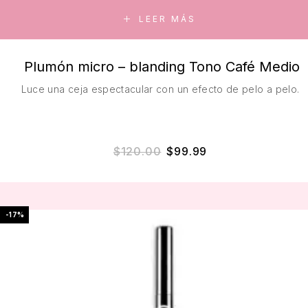
LEER MÁS
Plumón micro – blanding Tono Café Medio
Luce una ceja espectacular con un efecto de pelo a pelo.
El precio original era: $
El precio actual e
$
120.00
$
99.99
-17%