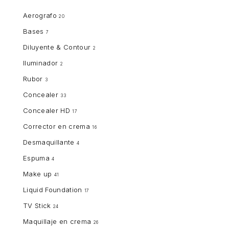
Aerografo
20
Bases
7
Diluyente & Contour
2
Iluminador
2
Rubor
3
Concealer
33
Concealer HD
17
Corrector en crema
16
Desmaquillante
4
Espuma
4
Make up
41
Liquid Foundation
17
TV Stick
24
Maquillaje en crema
26