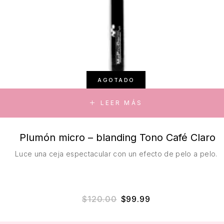
AGOTADO
LEER MÁS
Plumón micro – blanding Tono Café Claro
Luce una ceja espectacular con un efecto de pelo a pelo.
El precio original era: $
El precio actual e
$
120.00
$
99.99