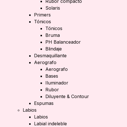
Rubor compacto
Solaris
Primers
Tónicos
Tónicos
Bruma
PH Balanceador
Blindaje
Desmaquillante
Aerografo
Aerografo
Bases
Iluminador
Rubor
Diluyente & Contour
Espumas
Labios
Labios
Labial indeleble