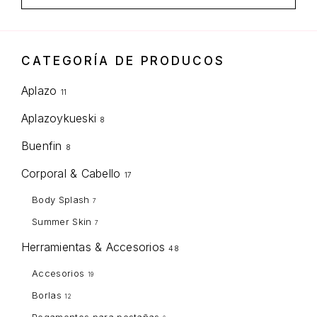
Precio mínimo
Precio máximo
CATEGORÍA DE PRODUCOS
Aplazo
11
Aplazoykueski
8
Buenfin
8
Corporal & Cabello
17
Body Splash
7
Summer Skin
7
Herramientas & Accesorios
48
Accesorios
19
Borlas
12