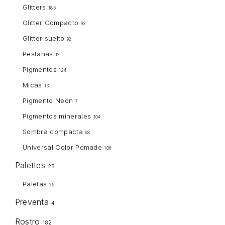
Glitters
185
Glitter Compacto
93
Glitter suelto
92
Pestañas
12
Pigmentos
124
Micas
13
Pigmento Neón
7
Pigmentos minerales
104
Sombra compacta
68
Universal Color Pomade
106
Palettes
25
Paletas
25
Preventa
4
Rostro
182