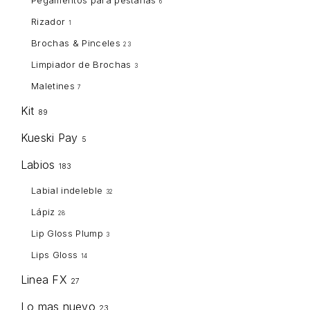
Pegamentos para pestañas
6
Rizador
1
Brochas & Pinceles
23
Limpiador de Brochas
3
Maletines
7
Kit
89
Kueski Pay
5
Labios
183
Labial indeleble
32
Lápiz
28
Lip Gloss Plump
3
Lips Gloss
14
Linea FX
27
Lo mas nuevo
23