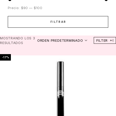
Precio:
$90
—
$100
FILTRAR
Precio mínimo
Precio máximo
MOSTRANDO LOS 3
ORDEN PREDETERMINADO
FILTER
RESULTADOS
-17%