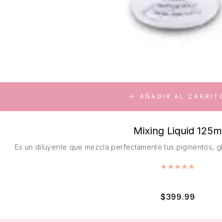
AÑADIR AL CARRIT
Mixing Liquid 125m
Es un diluyente que mezcla perfectamente tus pigmentos, gl
Valorado
$
399.99