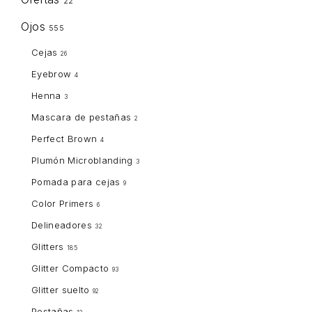
22
Ojos
555
Cejas
26
Eyebrow
4
Henna
3
Mascara de pestañas
2
Perfect Brown
4
Plumón Microblanding
3
Pomada para cejas
9
Color Primers
6
Delineadores
32
Glitters
185
Glitter Compacto
93
Glitter suelto
92
Pestañas