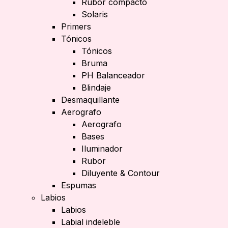
Rubor compacto
Solaris
Primers
Tónicos
Tónicos
Bruma
PH Balanceador
Blindaje
Desmaquillante
Aerografo
Aerografo
Bases
Iluminador
Rubor
Diluyente & Contour
Espumas
Labios
Labios
Labial indeleble