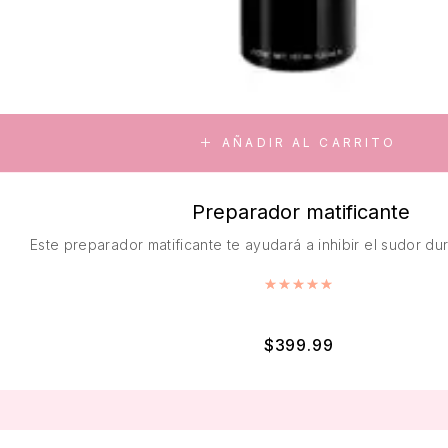
AÑADIR AL CARRITO
Preparador matificante
Este preparador matificante te ayudará a inhibir el sudor du
Valorado con
5.00
d
$
399.99