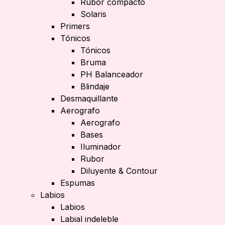
Rubor compacto
Solaris
Primers
Tónicos
Tónicos
Bruma
PH Balanceador
Blindaje
Desmaquillante
Aerografo
Aerografo
Bases
Iluminador
Rubor
Diluyente & Contour
Espumas
Labios
Labios
Labial indeleble