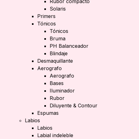
Rubor compacto
Solaris
Primers
Tónicos
Tónicos
Bruma
PH Balanceador
Blindaje
Desmaquillante
Aerografo
Aerografo
Bases
Iluminador
Rubor
Diluyente & Contour
Espumas
Labios
Labios
Labial indeleble