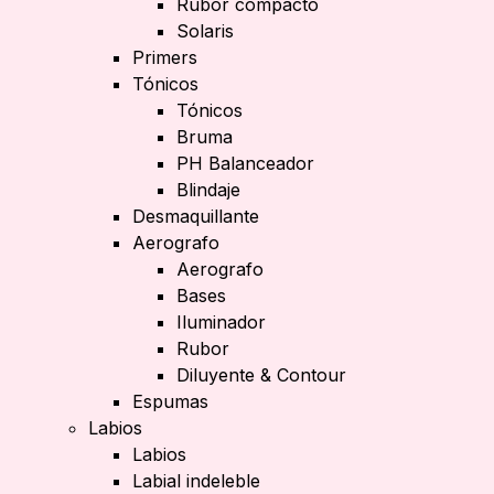
Rubor compacto
Solaris
Primers
Tónicos
Tónicos
Bruma
PH Balanceador
Blindaje
Desmaquillante
Aerografo
Aerografo
Bases
Iluminador
Rubor
Diluyente & Contour
Espumas
Labios
Labios
Labial indeleble