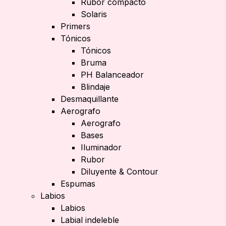
Rubor compacto
Solaris
Primers
Tónicos
Tónicos
Bruma
PH Balanceador
Blindaje
Desmaquillante
Aerografo
Aerografo
Bases
Iluminador
Rubor
Diluyente & Contour
Espumas
Labios
Labios
Labial indeleble