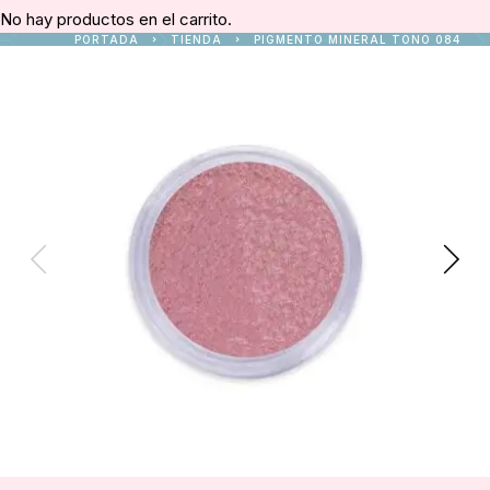
No hay productos en el carrito.
PORTADA
TIENDA
PIGMENTO MINERAL TONO 084
Prev
Ne