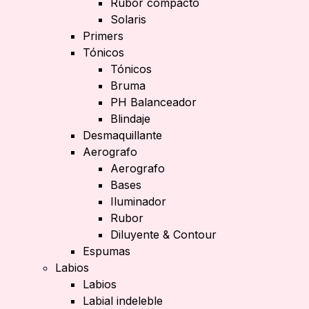
Rubor compacto
Solaris
Primers
Tónicos
Tónicos
Bruma
PH Balanceador
Blindaje
Desmaquillante
Aerografo
Aerografo
Bases
Iluminador
Rubor
Diluyente & Contour
Espumas
Labios
Labios
Labial indeleble