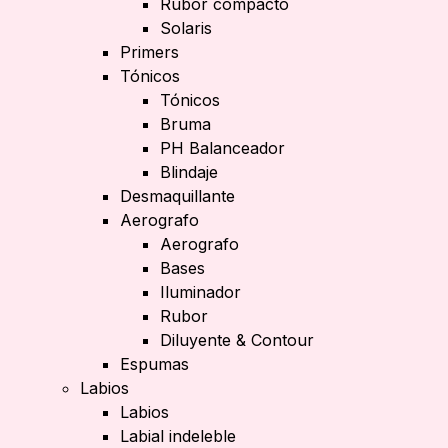
Rubor compacto
Solaris
Primers
Tónicos
Tónicos
Bruma
PH Balanceador
Blindaje
Desmaquillante
Aerografo
Aerografo
Bases
Iluminador
Rubor
Diluyente & Contour
Espumas
Labios
Labios
Labial indeleble