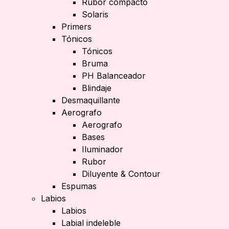
Rubor compacto
Solaris
Primers
Tónicos
Tónicos
Bruma
PH Balanceador
Blindaje
Desmaquillante
Aerografo
Aerografo
Bases
Iluminador
Rubor
Diluyente & Contour
Espumas
Labios
Labios
Labial indeleble