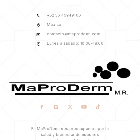
+52 56 45949106
México
contacto@maproderm.com
Lunes a sábado: 10:00-18:00
En MaProDerm nos preocupamos por la
salud y bienestar de nuestros