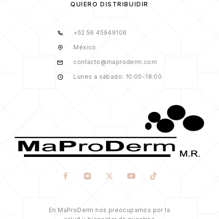
QUIERO DISTRIBUIDIR
+52 56 45949106
México
contacto@maproderm.com
Lunes a sábado: 10:00-18:00
En MaProDerm nos preocupamos por la