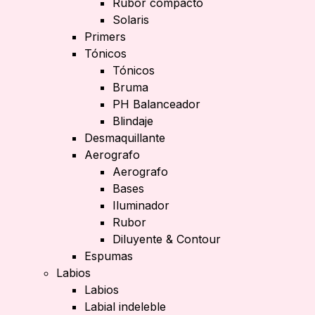
Rubor compacto
Solaris
Primers
Tónicos
Tónicos
Bruma
PH Balanceador
Blindaje
Desmaquillante
Aerografo
Aerografo
Bases
Iluminador
Rubor
Diluyente & Contour
Espumas
Labios
Labios
Labial indeleble