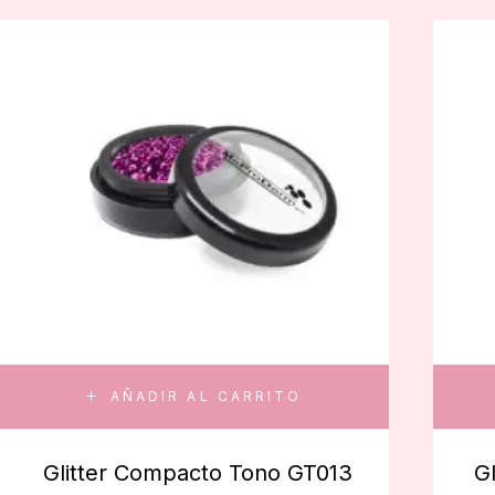
AÑADIR AL CARRITO
Glitter Compacto Tono GT013
G