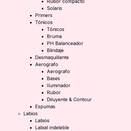
Rubor compacto
Solaris
Primers
Tónicos
Tónicos
Bruma
PH Balanceador
Blindaje
Desmaquillante
Aerografo
Aerografo
Bases
Iluminador
Rubor
Diluyente & Contour
Espumas
Labios
Labios
Labial indeleble