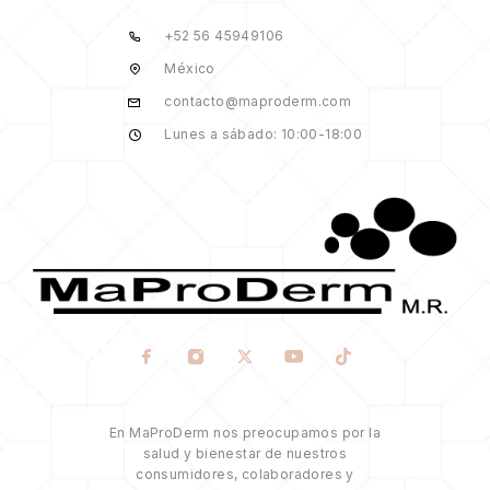
+52 56 45949106
México
contacto@maproderm.com
Lunes a sábado: 10:00-18:00
En MaProDerm nos preocupamos por la
salud y bienestar de nuestros
consumidores, colaboradores y