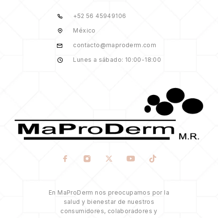
+52 56 45949106
México
contacto@maproderm.com
Lunes a sábado: 10:00-18:00
En MaProDerm nos preocupamos por la
salud y bienestar de nuestros
consumidores, colaboradores y