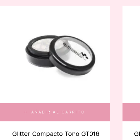
AÑADIR AL CARRITO
Glitter Compacto Tono GT016
G