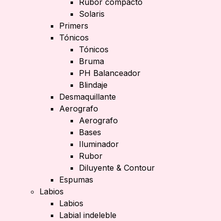
Rubor compacto
Solaris
Primers
Tónicos
Tónicos
Bruma
PH Balanceador
Blindaje
Desmaquillante
Aerografo
Aerografo
Bases
Iluminador
Rubor
Diluyente & Contour
Espumas
Labios
Labios
Labial indeleble