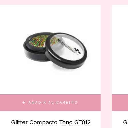
AÑADIR AL CARRITO
Glitter Compacto Tono GT012
G