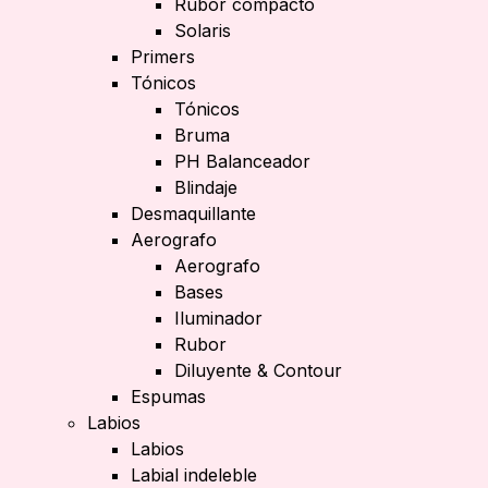
Rubor compacto
Solaris
Primers
Tónicos
Tónicos
Bruma
PH Balanceador
Blindaje
Desmaquillante
Aerografo
Aerografo
Bases
Iluminador
Rubor
Diluyente & Contour
Espumas
Labios
Labios
Labial indeleble