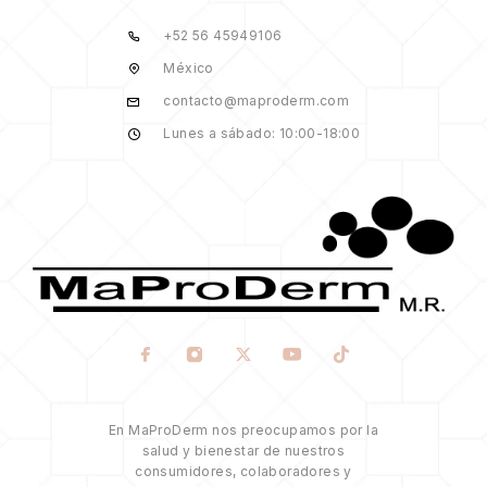
+52 56 45949106
México
contacto@maproderm.com
Lunes a sábado: 10:00-18:00
En MaProDerm nos preocupamos por la
salud y bienestar de nuestros
consumidores, colaboradores y