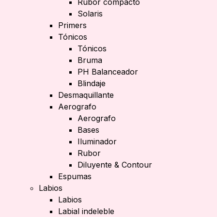
Rubor compacto
Solaris
Primers
Tónicos
Tónicos
Bruma
PH Balanceador
Blindaje
Desmaquillante
Aerografo
Aerografo
Bases
Iluminador
Rubor
Diluyente & Contour
Espumas
Labios
Labios
Labial indeleble