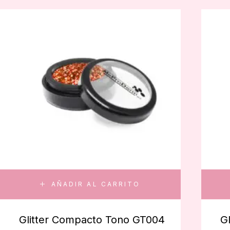
AÑADIR AL CARRITO
Glitter Compacto Tono GT004
G