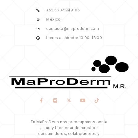
+52 56 45949106
México
contacto@maproderm.com
Lunes a sábado: 10:00-18:00
En MaProDerm nos preocupamos por la
salud y bienestar de nuestros
consumidores, colaboradores y