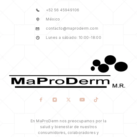
+52 56 45949106
México
contacto@maproderm.com
Lunes a sábado: 10:00-18:00
En MaProDerm nos preocupamos por la
salud y bienestar de nuestros
consumidores, colaboradores y