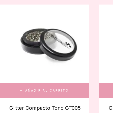
AÑADIR AL CARRITO
Glitter Compacto Tono GT005
G