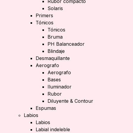
Rubor compacto
Solaris
Primers
Tónicos
Tónicos
Bruma
PH Balanceador
Blindaje
Desmaquillante
Aerografo
Aerografo
Bases
Iluminador
Rubor
Diluyente & Contour
Espumas
Labios
Labios
Labial indeleble