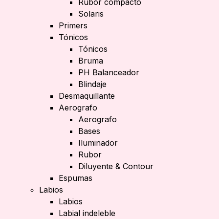
Rubor compacto
Solaris
Primers
Tónicos
Tónicos
Bruma
PH Balanceador
Blindaje
Desmaquillante
Aerografo
Aerografo
Bases
Iluminador
Rubor
Diluyente & Contour
Espumas
Labios
Labios
Labial indeleble