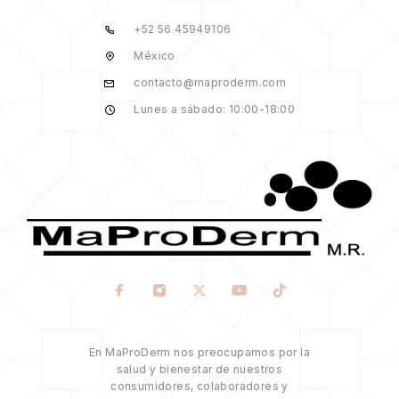
+52 56 45949106
México
contacto@maproderm.com
Lunes a sábado: 10:00-18:00
En MaProDerm nos preocupamos por la
salud y bienestar de nuestros
consumidores, colaboradores y