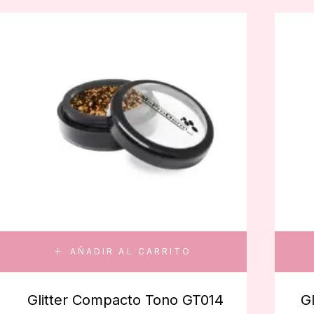
AÑADIR AL CARRITO
Glitter Compacto Tono GT014
G