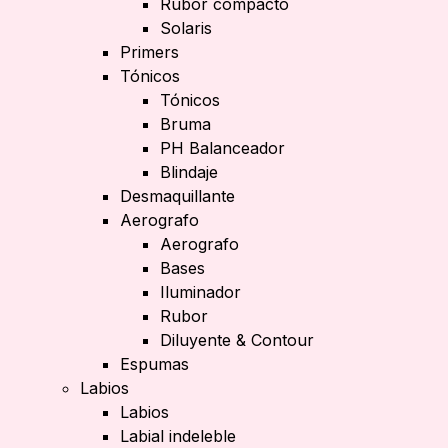
Rubor compacto
Solaris
Primers
Tónicos
Tónicos
Bruma
PH Balanceador
Blindaje
Desmaquillante
Aerografo
Aerografo
Bases
Iluminador
Rubor
Diluyente & Contour
Espumas
Labios
Labios
Labial indeleble