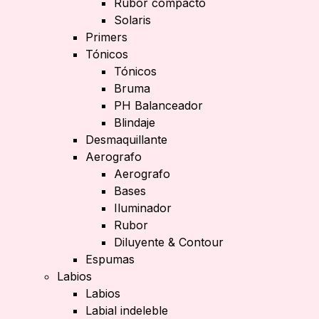
Rubor compacto
Solaris
Primers
Tónicos
Tónicos
Bruma
PH Balanceador
Blindaje
Desmaquillante
Aerografo
Aerografo
Bases
Iluminador
Rubor
Diluyente & Contour
Espumas
Labios
Labios
Labial indeleble