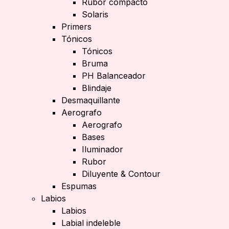
Rubor compacto
Solaris
Primers
Tónicos
Tónicos
Bruma
PH Balanceador
Blindaje
Desmaquillante
Aerografo
Aerografo
Bases
Iluminador
Rubor
Diluyente & Contour
Espumas
Labios
Labios
Labial indeleble