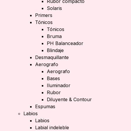
Rubor compacto
Solaris
Primers
Tónicos
Tónicos
Bruma
PH Balanceador
Blindaje
Desmaquillante
Aerografo
Aerografo
Bases
Iluminador
Rubor
Diluyente & Contour
Espumas
Labios
Labios
Labial indeleble