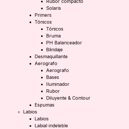
Rubor compacto
Solaris
Primers
Tónicos
Tónicos
Bruma
PH Balanceador
Blindaje
Desmaquillante
Aerografo
Aerografo
Bases
Iluminador
Rubor
Diluyente & Contour
Espumas
Labios
Labios
Labial indeleble